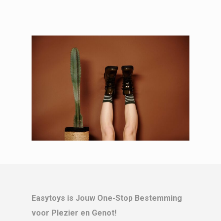
Easytoys is Jouw One-Stop Bestemming
voor Plezier en Genot!